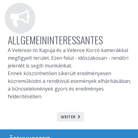
ALLGEMEININTERESSANTES
A Velencei-tó Kapuja és a Velence Korzó kamerákkal
megfigyelt terület. Ezen felül - időszakosan - rendőri
jelenlét is segíti munkánkat.
Ennek köszönhetően sikerült eredményesen
közreműködni a rendkívüli események elhárításában,
a bűncselekmények gyors és eredményes
felderítésében.
WEITER