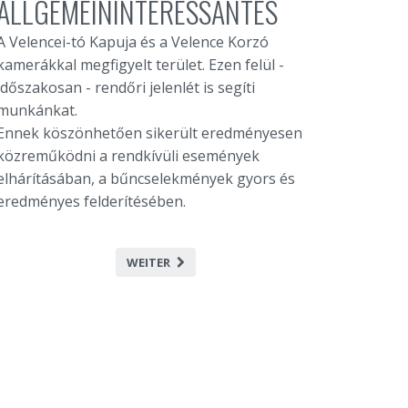
ALLGEMEININTERESSANTES
A Velencei-tó Kapuja és a Velence Korzó
kamerákkal megfigyelt terület. Ezen felül -
időszakosan - rendőri jelenlét is segíti
munkánkat.
Ennek köszönhetően sikerült eredményesen
közreműködni a rendkívüli események
elhárításában, a bűncselekmények gyors és
eredményes felderítésében.
WEITER