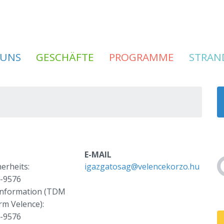
 UNS
GESCHÄFTE
PROGRAMME
STRAN
E-MAIL
herheits:
igazgatosag@velencekorzo.hu
7-9576
information (TDM
rm Velence):
7-9576