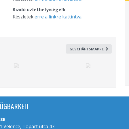
Kiadó üzlethelyisége!k
Részletek
erre a linkre kattintva
.
GESCHÄFTSMAPPE
ÜGBARKEIT
SE
1 Velence, Tópart utca 47.