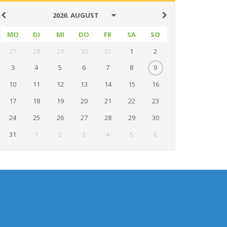
MO
DI
MI
DO
FR
SA
SO
27
28
29
30
31
1
2
3
4
5
6
7
8
9
10
11
12
13
14
15
16
17
18
19
20
21
22
23
24
25
26
27
28
29
30
31
1
2
3
4
5
6