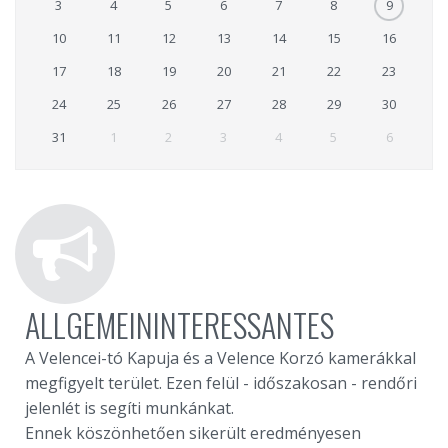
3
4
5
6
7
8
9
10
11
12
13
14
15
16
17
18
19
20
21
22
23
24
25
26
27
28
29
30
31
1
2
3
4
5
6
ALLGEMEININTERESSANTES
A Velencei-tó Kapuja és a Velence Korzó kamerákkal
megfigyelt terület. Ezen felül - időszakosan - rendőri
jelenlét is segíti munkánkat.
Ennek köszönhetően sikerült eredményesen