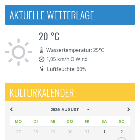
AKTUELLE WETTERLAGE
20 °C
Wassertemperatur: 25°C
1,05 km/h Ö Wind
Luftfeuchte: 60%
KULTURKALENDER
MO
DI
MI
DO
FR
SA
SO
27
28
29
30
31
1
2