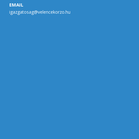
EMAIL
igazgatosag@velencekorzo.hu