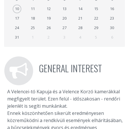
10
11
12
13
14
15
16
17
18
19
20
21
22
23
24
25
26
27
28
29
30
31
1
2
3
4
5
6
GENERAL INTEREST
A Velencei-tó Kapuja és a Velence Korzó kamerákkal
megfigyelt terület. Ezen felül - időszakosan - rendőri
jelenlét is segíti munkánkat.
Ennek köszönhetően sikerült eredményesen
közreműködni a rendkívüli események elhárításában,
a bűncselekmények gyors és eredményes