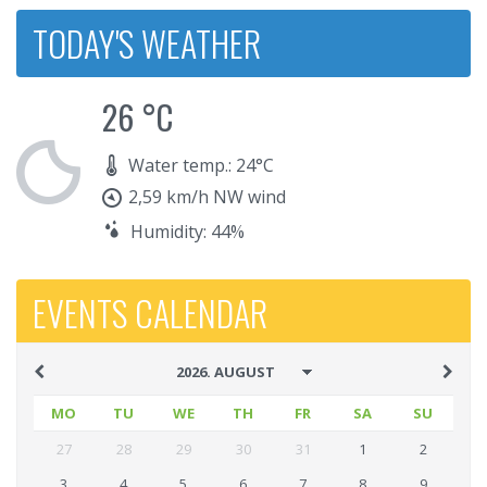
TODAY'S WEATHER
26 °C
Water temp.: 24°C
2,59 km/h NW wind
Humidity: 44%
EVENTS CALENDAR
MO
TU
WE
TH
FR
SA
SU
27
28
29
30
31
1
2
3
4
5
6
7
8
9