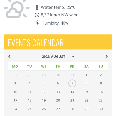
Water temp.: 25°C
8,37 km/h NW wind
Humidity: 40%
EVENTS CALENDAR
MO
TU
WE
TH
FR
SA
SU
27
28
29
30
31
1
2
3
4
5
6
7
8
9
10
11
12
13
14
15
16
17
18
19
20
21
22
23
24
25
26
27
28
29
30