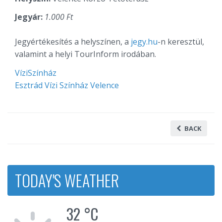
Jegyár:
1.000 Ft
Jegyértékesítés a helyszínen, a
jegy.hu
-n keresztül,
valamint a helyi TourInform irodában.
VíziSzínház
Esztrád Vízi Színház Velence
BACK
TODAY'S WEATHER
32 °C