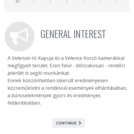
31
1
2
3
4
5
6
GENERAL INTEREST
A Velencei-tó Kapuja és a Velence Korzó kamerákkal
megfigyelt terület. Ezen felül - időszakosan - rendőri
jelenlét is segíti munkánkat.
Ennek köszönhetően sikerült eredményesen
közreműködni a rendkívüli események elhárításában,
a bűncselekmények gyors és eredményes
felderítésében.
CONTINUE