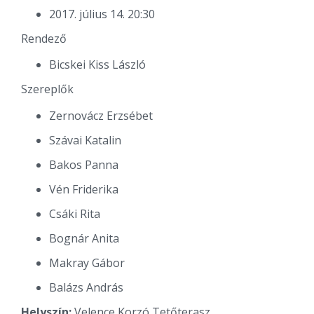
2017. július 14. 20:30
Rendező
Bicskei Kiss László
Szereplők
Zernovácz Erzsébet
Szávai Katalin
Bakos Panna
Vén Friderika
Csáki Rita
Bognár Anita
Makray Gábor
Balázs András
Helyszín:
Velence Korzó Tetőterasz