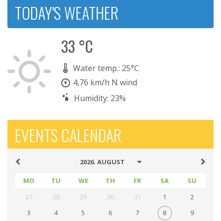
TODAY'S WEATHER
33 °C
Water temp.: 25°C
4,76 km/h N wind
Humidity: 23%
EVENTS CALENDAR
MO
TU
WE
TH
FR
SA
SU
27
28
29
30
31
1
2
3
4
5
6
7
8
9