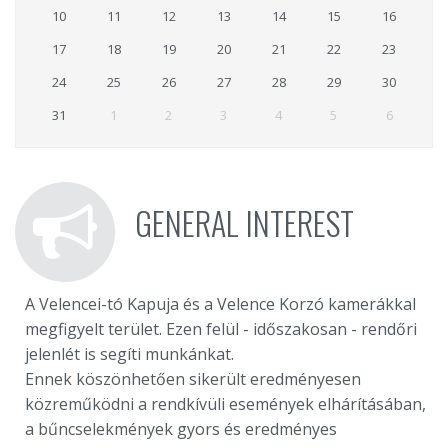
10
11
12
13
14
15
16
17
18
19
20
21
22
23
24
25
26
27
28
29
30
31
1
2
3
4
5
6
GENERAL INTEREST
A Velencei-tó Kapuja és a Velence Korzó kamerákkal
megfigyelt terület. Ezen felül - időszakosan - rendőri
jelenlét is segíti munkánkat.
Ennek köszönhetően sikerült eredményesen
közreműködni a rendkívüli események elhárításában,
a bűncselekmények gyors és eredményes