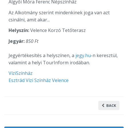
Algyői Móra Ferenc Népszínház
Az Alkotmány szerint mindenkinek joga van azt
csinálni, amit akar...
Helyszín:
Velence Korzó Tetőterasz
Jegyár:
850 Ft
Jegyértékesítés a helyszínen, a
jegy.hu
-n keresztül,
valamint a helyi TourInform irodában.
VíziSzínház
Esztrád Vízi Színház Velence
BACK