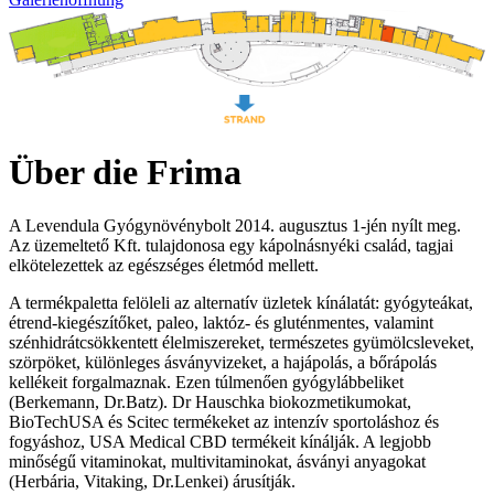
Über die Frima
A Levendula Gyógynövénybolt 2014. augusztus 1-jén nyílt meg.
Az üzemeltető Kft. tulajdonosa egy kápolnásnyéki család, tagjai
elkötelezettek az egészséges életmód mellett.
A termékpaletta felöleli az alternatív üzletek kínálatát: gyógyteákat,
étrend-kiegészítőket, paleo, laktóz- és gluténmentes, valamint
szénhidrátcsökkentett élelmiszereket, természetes gyümölcsleveket,
szörpöket, különleges ásványvizeket, a hajápolás, a bőrápolás
kellékeit forgalmaznak. Ezen túlmenően gyógylábbeliket
(Berkemann, Dr.Batz). Dr Hauschka biokozmetikumokat,
BioTechUSA és Scitec termékeket az intenzív sportoláshoz és
fogyáshoz, USA Medical CBD termékeit kínálják. A legjobb
minőségű vitaminokat, multivitaminokat, ásványi anyagokat
(Herbária, Vitaking, Dr.Lenkei) árusítják.