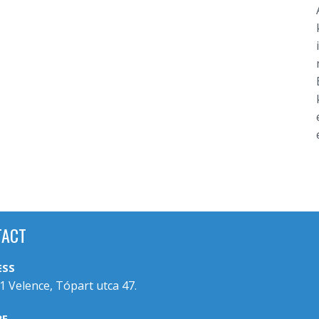
TACT
ESS
1 Velence, Tópart utca 47.
RE