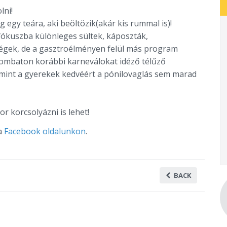
lni!
 egy teára, aki beöltözik(akár kis rummal is)!
fókuszba különleges sültek, káposzták,
ségek, de a gasztroélményen felül más program
szombaton korábbi karneválokat idéző télűző
mint a gyerekek kedvéért a pónilovaglás sem marad
or korcsolyázni is lehet!
 a
Facebook oldalunkon
.
BACK