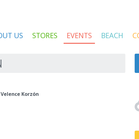
OUT US
STORES
EVENTS
BEACH
C
N
 Velence Korzón