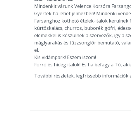
Mindenkit várunk Velence Korzóra Farsango
Gyertek ha lehet jelmezben! Mindenki vendég
Farsanghoz köthető ételek-italok kerülnek 
kürtőskalács, churros, buborék gófri, édes
elemekkel is készülnek a szervezők, így a 
máglyarakás és tűzzsonglőr bemutató, vala
el.
Kis vidámpark! Eszem iszom!
Forró és hideg italok! És ha befagy a Tó, akk
További részletek, legfrissebb információk