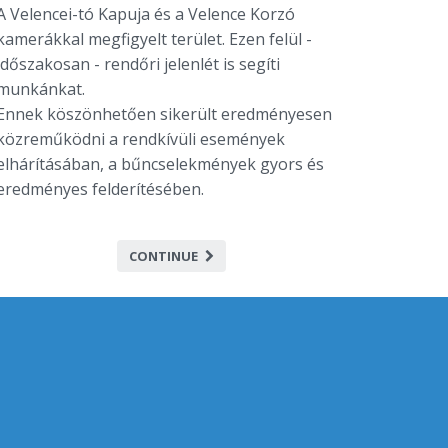
A Velencei-tó Kapuja és a Velence Korzó
kamerákkal megfigyelt terület. Ezen felül -
időszakosan - rendőri jelenlét is segíti
munkánkat.
Ennek köszönhetően sikerült eredményesen
közreműködni a rendkívüli események
elhárításában, a bűncselekmények gyors és
eredményes felderítésében.
CONTINUE