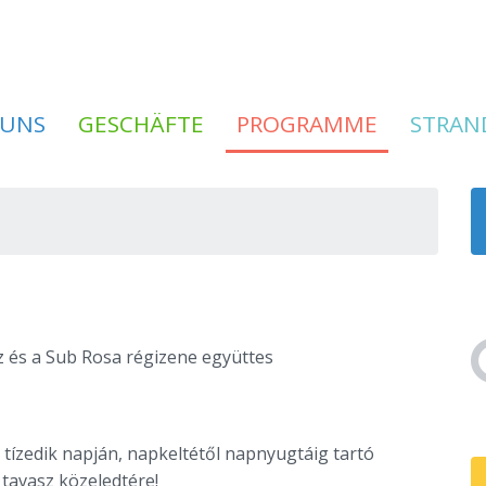
 UNS
GESCHÄFTE
PROGRAMME
STRAN
 és a Sub Rosa régizene együttes
tízedik napján, napkeltétől napnyugtáig tartó
tavasz közeledtére!