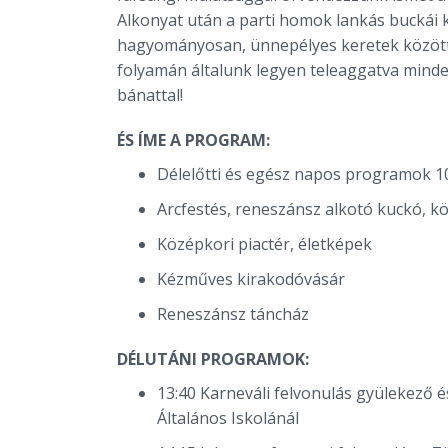
Alkonyat után a parti homok lankás buckái 
hagyományosan, ünnepélyes keretek között 
folyamán általunk legyen teleaggatva minde
bánattal!
ÉS ÍME A PROGRAM:
Délelőtti és egész napos programok 10
Arcfestés, reneszánsz alkotó kuckó, k
Középkori piactér, életképek
Kézműves kirakodóvásár
Reneszánsz táncház
DÉLUTÁNI PROGRAMOK:
13:40 Karneváli felvonulás gyülekező é
Általános Iskolánál