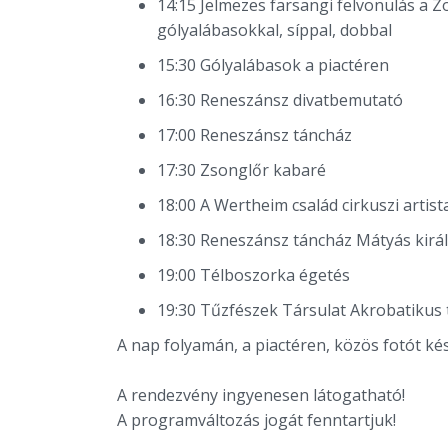
14:15 Jelmezes farsangi felvonulás a Zö
gólyalábasokkal, síppal, dobbal
15:30 Gólyalábasok a piactéren
16:30 Reneszánsz divatbemutató
17:00 Reneszánsz táncház
17:30 Zsonglőr kabaré
18:00 A Wertheim család cirkuszi artis
18:30 Reneszánsz táncház Mátyás királl
19:00 Télboszorka égetés
19:30 Tűzfészek Társulat Akrobatikus
A nap folyamán, a piactéren, közös fotót kész
A rendezvény ingyenesen látogatható!
A programváltozás jogát fenntartjuk!