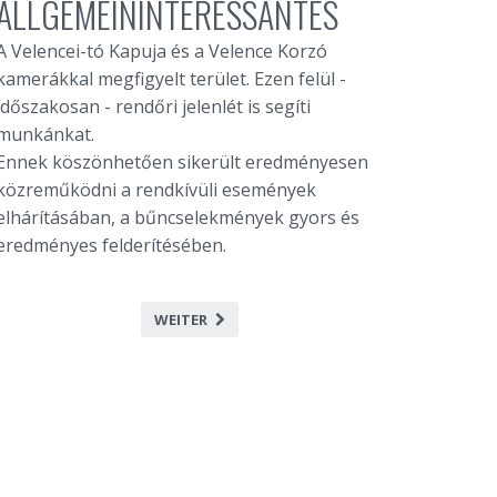
ALLGEMEININTERESSANTES
A Velencei-tó Kapuja és a Velence Korzó
kamerákkal megfigyelt terület. Ezen felül -
időszakosan - rendőri jelenlét is segíti
munkánkat.
Ennek köszönhetően sikerült eredményesen
közreműködni a rendkívüli események
elhárításában, a bűncselekmények gyors és
eredményes felderítésében.
WEITER