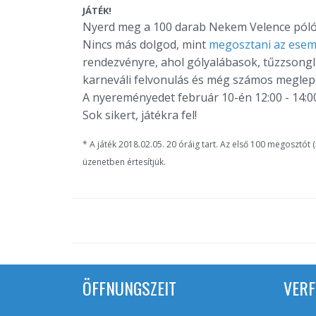
JÁTÉK!
Nyerd meg a 100 darab Nekem Velence póló
Nincs más dolgod, mint
megosztani az ese
rendezvényre, ahol gólyalábasok, tűzzsongl
karneváli felvonulás és még számos meglepe
A nyereményedet február 10-én 12:00 - 14:00
Sok sikert, játékra fel!
* A játék 2018.02.05. 20 óráig tart. Az első 100 megosztót 
üzenetben értesítjük.
ÖFFNUNGSZEIT
VERF