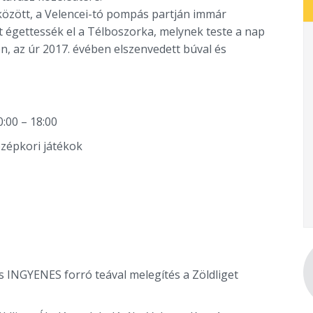
között, a Velencei-tó pompás partján immár
égettessék el a Télboszorka, melynek teste a nap
n, az úr 2017. évében elszenvedett búval és
:00 – 18:00
özépkori játékok
s INGYENES forró teával melegítés a Zöldliget