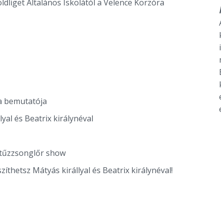
ldliget Általános Iskolától a Velence Korzóra
ta bemutatója
yal és Beatrix királynéval
 tűzzsonglőr show
íthetsz Mátyás királlyal és Beatrix királynéval!