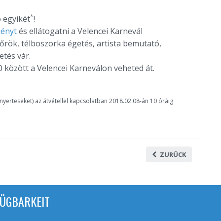
*
 egyikét
!
ményt
és ellátogatni a Velencei Karnevál
őrök, télboszorka égetés, artista bemutató,
tés vár.
 között a Velencei Karneválon veheted át.
(nyerteseket) az átvétellel kapcsolatban 2018.02.08-án 10 óráig
ZURÜCK
ÜGBARKEIT