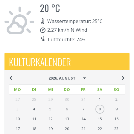
20 °C
Wassertemperatur: 25°C
2,27 km/h N Wind
Luftfeuchte: 74%
KULTURKALENDER
MO
DI
MI
DO
FR
SA
SO
27
28
29
30
31
1
2
3
4
5
6
7
8
9
10
11
12
13
14
15
16
17
18
19
20
21
22
23