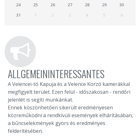
24
25
26
27
28
29
30
31
1
2
3
4
5
6
ALLGEMEININTERESSANTES
A Velencei-tó Kapuja és a Velence Korzó kamerákkal
megfigyelt terület. Ezen felül - időszakosan - rendőri
jelenlét is segíti munkánkat.
Ennek köszönhetően sikerült eredményesen
közreműködni a rendkívüli események elhárításában,
a bűncselekmények gyors és eredményes
felderítésében.