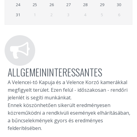
24
25
26
27
28
29
30
31
1
2
3
4
5
6
ALLGEMEININTERESSANTES
A Velencei-tó Kapuja és a Velence Korzó kamerákkal
megfigyelt terület. Ezen felül - időszakosan - rendőri
jelenlét is segíti munkánkat.
Ennek köszönhetően sikerült eredményesen
közreműködni a rendkívüli események elhárításában,
a bűncselekmények gyors és eredményes
felderítésében.