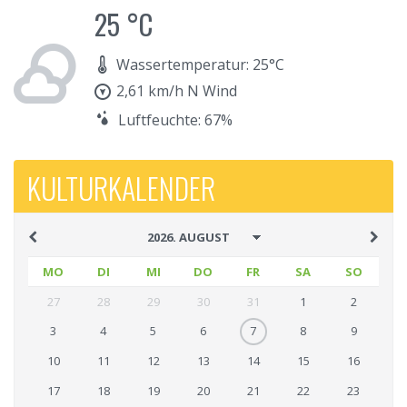
25 °C
Wassertemperatur: 25°C
2,61 km/h N Wind
Luftfeuchte: 67%
KULTURKALENDER
MO
DI
MI
DO
FR
SA
SO
27
28
29
30
31
1
2
3
4
5
6
7
8
9
10
11
12
13
14
15
16
17
18
19
20
21
22
23