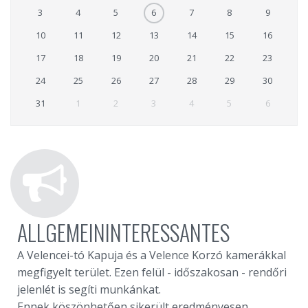
3
4
5
6
7
8
9
10
11
12
13
14
15
16
17
18
19
20
21
22
23
24
25
26
27
28
29
30
31
1
2
3
4
5
6
ALLGEMEININTERESSANTES
A Velencei-tó Kapuja és a Velence Korzó kamerákkal
megfigyelt terület. Ezen felül - időszakosan - rendőri
jelenlét is segíti munkánkat.
Ennek köszönhetően sikerült eredményesen