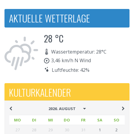
AKTUELLE WETTERLAGE
28 °C
Wassertemperatur: 28°C
3,46 km/h N Wind
Luftfeuchte: 42%
KULTURKALENDER
MO
DI
MI
DO
FR
SA
SO
27
28
29
30
31
1
2