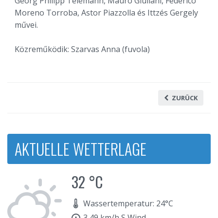
Georg Philipp Telemann, Mauro Giuliani, Federico
Moreno Torroba, Astor Piazzolla és Ittzés Gergely
művei.
Közreműködik: Szarvas Anna (fuvola)
ZURÜCK
AKTUELLE WETTERLAGE
32 °C
Wassertemperatur: 24°C
3,49 km/h S Wind