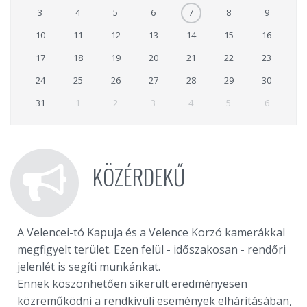
3
4
5
6
7
8
9
10
11
12
13
14
15
16
17
18
19
20
21
22
23
24
25
26
27
28
29
30
31
1
2
3
4
5
6
KÖZÉRDEKŰ
A Velencei-tó Kapuja és a Velence Korzó kamerákkal
megfigyelt terület. Ezen felül - időszakosan - rendőri
jelenlét is segíti munkánkat.
Ennek köszönhetően sikerült eredményesen
közreműködni a rendkívüli események elhárításában,