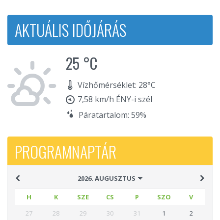
AKTUÁLIS IDŐJÁRÁS
25 °C
Vízhőmérséklet: 28°C
7,58 km/h ÉNY-i szél
Páratartalom: 59%
PROGRAMNAPTÁR
H
K
SZE
CS
P
SZO
V
27
28
29
30
31
1
2