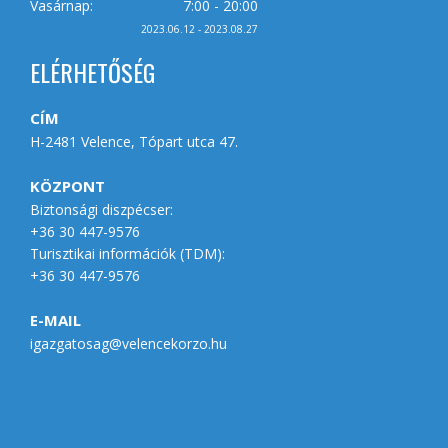
Vasárnap:
7:00 - 20:00
2023.06.12 - 2023.08.27
ELÉRHETŐSÉG
CÍM
H-2481 Velence, Tópart utca 47.
KÖZPONT
Biztonsági diszpécser:
+36 30 447-9576
Turisztikai információk (
TDM
):
+36 30 447-9576
E-MAIL
igazgatosag@velencekorzo.hu