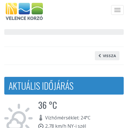
Men
VISSZA
AKTUÁLIS IDŐJÁRÁS
36 °C
Vízhőmérséklet: 24°C
2,78 km/h NY-i szél