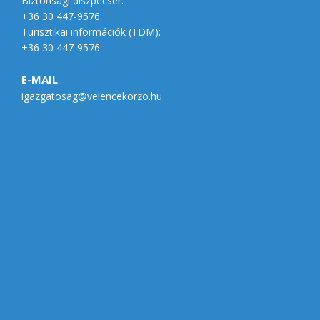
Biztonsági diszpécser:
+36 30 447-9576
Turisztikai információk (
TDM
):
+36 30 447-9576
E-MAIL
igazgatosag@velencekorzo.hu